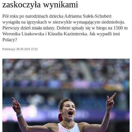
zaskoczyła wynikami
Pół roku po narodzinach dziecka Adrianna Sułek-Schubert
wystąpiła na igrzyskach w niezwykle wymagającym siedmioboju.
Pierwszy dzień miała udany. Dobrze spisały się w biegu na 1500 m
Weronika Lizakowska i Klaudia Kazimierska. Jak wypadli inni
Polacy?
Publikacja:
08.08.2024 22:02