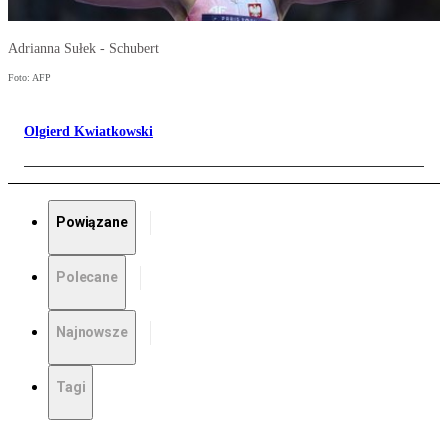
Adrianna Sułek - Schubert
Foto: AFP
Olgierd Kwiatkowski
Powiązane
Polecane
Najnowsze
Tagi