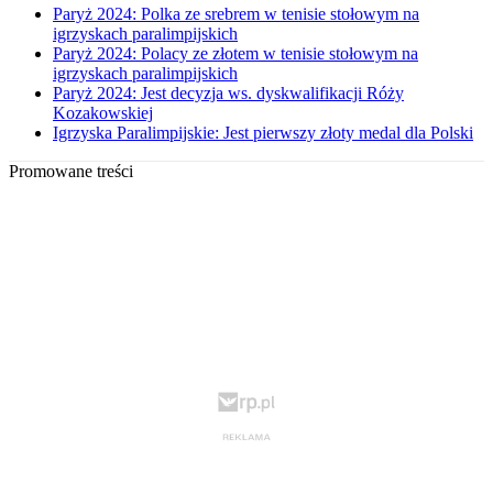
Paryż 2024: Polka ze srebrem w tenisie stołowym na
igrzyskach paralimpijskich
Paryż 2024: Polacy ze złotem w tenisie stołowym na
igrzyskach paralimpijskich
Paryż 2024: Jest decyzja ws. dyskwalifikacji Róży
Kozakowskiej
Igrzyska Paralimpijskie: Jest pierwszy złoty medal dla Polski
Promowane treści