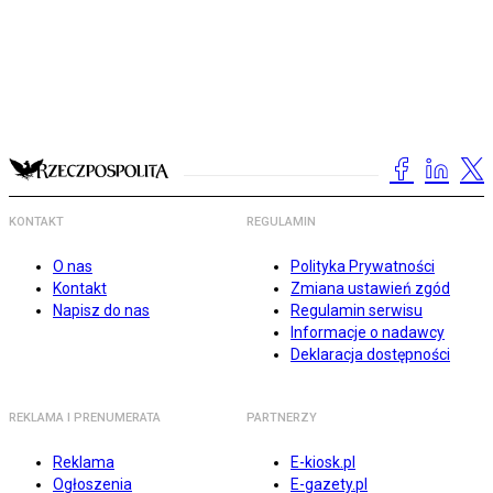
KONTAKT
REGULAMIN
O nas
Polityka Prywatności
Kontakt
Zmiana ustawień zgód
Napisz do nas
Regulamin serwisu
Informacje o nadawcy
Deklaracja dostępności
REKLAMA I PRENUMERATA
PARTNERZY
Reklama
E-kiosk.pl
Ogłoszenia
E-gazety.pl