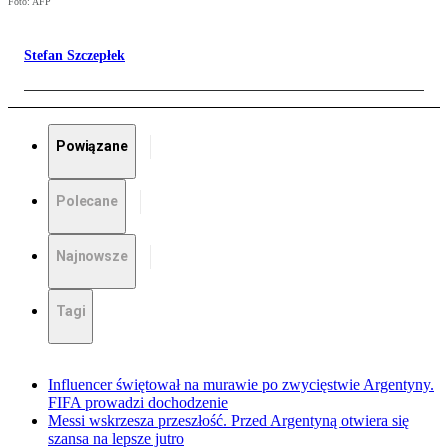
Foto: AFP
Stefan Szczepłek
Powiązane
Polecane
Najnowsze
Tagi
Influencer świętował na murawie po zwycięstwie Argentyny.
FIFA prowadzi dochodzenie
Messi wskrzesza przeszłość. Przed Argentyną otwiera się
szansa na lepsze jutro