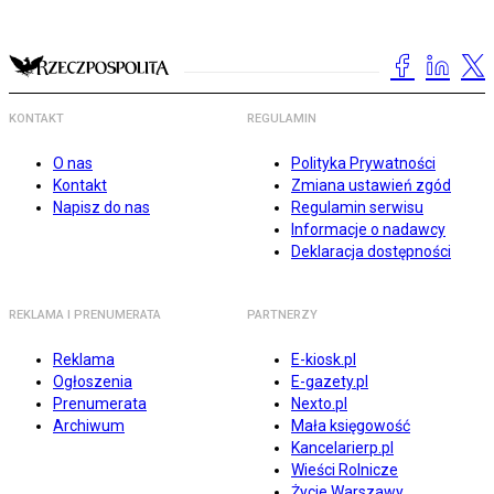
KONTAKT
REGULAMIN
O nas
Polityka Prywatności
Kontakt
Zmiana ustawień zgód
Napisz do nas
Regulamin serwisu
Informacje o nadawcy
Deklaracja dostępności
REKLAMA I PRENUMERATA
PARTNERZY
Reklama
E-kiosk.pl
Ogłoszenia
E-gazety.pl
Prenumerata
Nexto.pl
Archiwum
Mała księgowość
Kancelarierp.pl
Wieści Rolnicze
Życie Warszawy