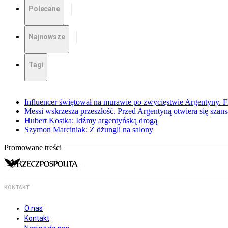
Polecane
Najnowsze
Tagi
Influencer świętował na murawie po zwycięstwie Argentyny. 
Messi wskrzesza przeszłość. Przed Argentyną otwiera się szansa
Hubert Kostka: Idźmy argentyńską drogą
Szymon Marciniak: Z dżungli na salony
Promowane treści
KONTAKT
O nas
Kontakt