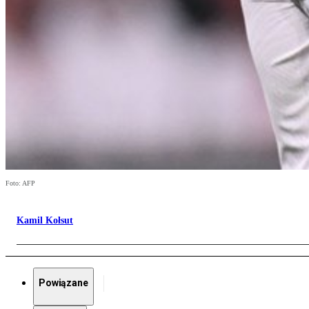
Foto: AFP
Kamil Kołsut
Powiązane