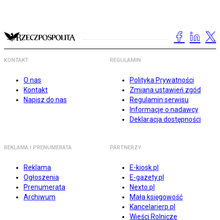
KONTAKT
REGULAMIN
O nas
Polityka Prywatności
Kontakt
Zmiana ustawień zgód
Napisz do nas
Regulamin serwisu
Informacje o nadawcy
Deklaracja dostępności
REKLAMA I PRENUMERATA
PARTNERZY
Reklama
E-kiosk.pl
Ogłoszenia
E-gazety.pl
Prenumerata
Nexto.pl
Archiwum
Mała księgowość
Kancelarierp.pl
Wieści Rolnicze