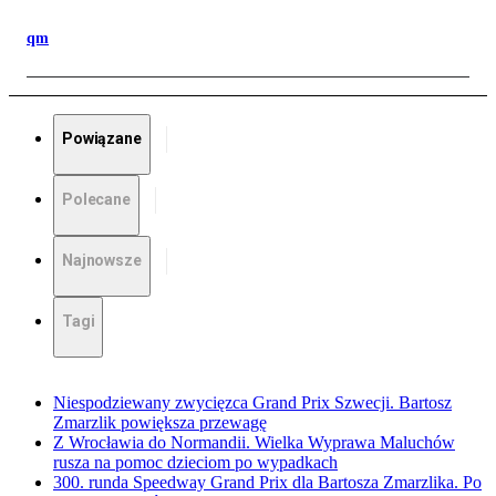
qm
Powiązane
Polecane
Najnowsze
Tagi
Niespodziewany zwycięzca Grand Prix Szwecji. Bartosz
Zmarzlik powiększa przewagę
Z Wrocławia do Normandii. Wielka Wyprawa Maluchów
rusza na pomoc dzieciom po wypadkach
300. runda Speedway Grand Prix dla Bartosza Zmarzlika. Po