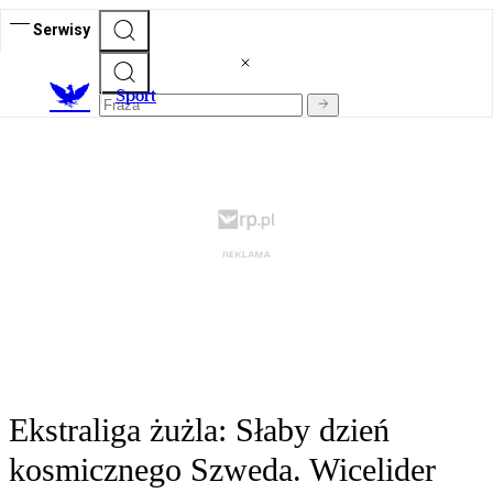
Serwisy
S
port
Ekstraliga żużla: Słaby dzień
kosmicznego Szweda. Wicelider