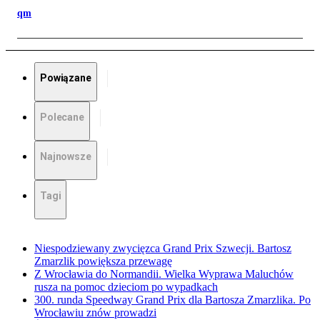
qm
Powiązane
Polecane
Najnowsze
Tagi
Niespodziewany zwycięzca Grand Prix Szwecji. Bartosz
Zmarzlik powiększa przewagę
Z Wrocławia do Normandii. Wielka Wyprawa Maluchów
rusza na pomoc dzieciom po wypadkach
300. runda Speedway Grand Prix dla Bartosza Zmarzlika. Po
Wrocławiu znów prowadzi