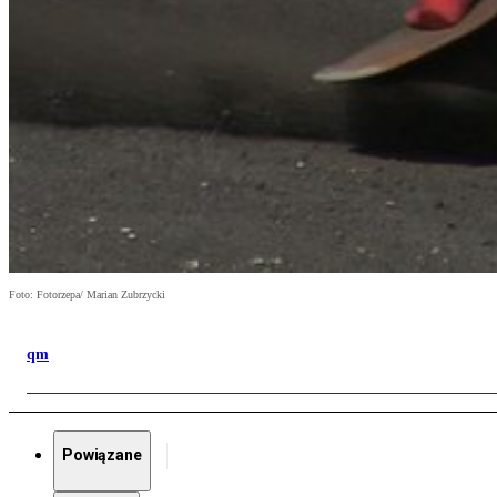
Foto: Fotorzepa/ Marian Zubrzycki
qm
Powiązane