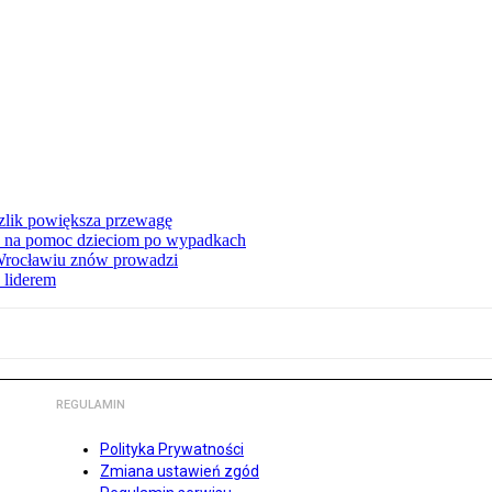
zlik powiększa przewagę
 na pomoc dzieciom po wypadkach
 Wrocławiu znów prowadzi
 liderem
REGULAMIN
Polityka Prywatności
Zmiana ustawień zgód