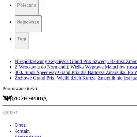
Polecane
Najnowsze
Tagi
Niespodziewany zwycięzca Grand Prix Szwecji. Bartosz Zmar
Z Wrocławia do Normandii. Wielka Wyprawa Maluchów rusza
300. runda Speedway Grand Prix dla Bartosza Zmarzlika. Po
Żużlowe Grand Prix: Wielki dzień Kurtza. Zmarzlik nie jest już
Promowane treści
KONTAKT
O nas
Kontakt