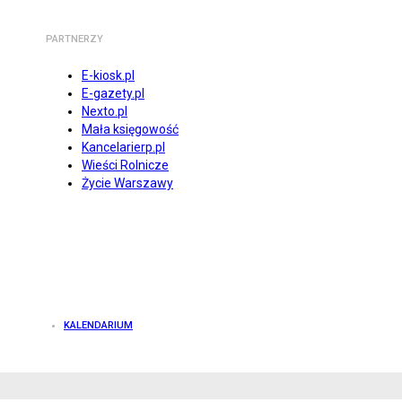
PARTNERZY
E-kiosk.pl
E-gazety.pl
Nexto.pl
Mała księgowość
Kancelarierp.pl
Wieści Rolnicze
Życie Warszawy
KALENDARIUM