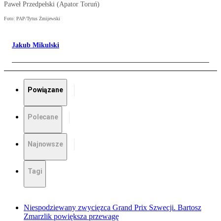
Paweł Przedpełski (Apator Toruń)
Foto: PAP/Tytus Żmijewski
Jakub Mikulski
Powiązane
Polecane
Najnowsze
Tagi
Niespodziewany zwycięzca Grand Prix Szwecji. Bartosz
Zmarzlik powiększa przewagę