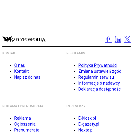
KONTAKT
REGULAMIN
O nas
Polityka Prywatności
Kontakt
Zmiana ustawień zgód
Napisz do nas
Regulamin serwisu
Informacje o nadawcy
Deklaracja dostępności
REKLAMA I PRENUMERATA
PARTNERZY
Reklama
E-kiosk.pl
Ogłoszenia
E-gazety.pl
Prenumerata
Nexto.pl