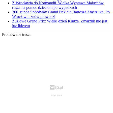
Z Wrocławia do Normandii. Wielka Wyprawa Maluchów
rusza na pomoc dzieciom po wypadkach
300. runda Speedway Grand Prix dla Bartosza Zmarzlika. Po
Wrocławiu znów prowadzi
Żużlowe Grand Prix: Wielki dzień Kurtza. Zmarzlik nie jest
już liderem
Promowane treści