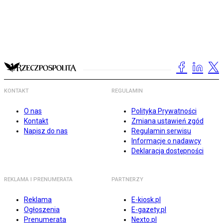
KONTAKT
REGULAMIN
O nas
Polityka Prywatności
Kontakt
Zmiana ustawień zgód
Napisz do nas
Regulamin serwisu
Informacje o nadawcy
Deklaracja dostępności
REKLAMA I PRENUMERATA
PARTNERZY
Reklama
E-kiosk.pl
Ogłoszenia
E-gazety.pl
Prenumerata
Nexto.pl