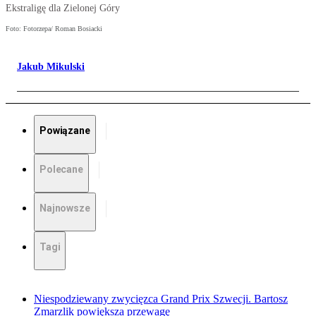
Ekstraligę dla Zielonej Góry
Foto: Fotorzepa/ Roman Bosiacki
Jakub Mikulski
Powiązane
Polecane
Najnowsze
Tagi
Niespodziewany zwycięzca Grand Prix Szwecji. Bartosz
Zmarzlik powiększa przewagę