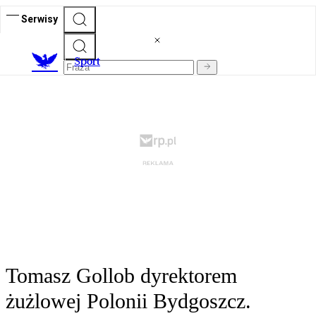
Serwisy
S
port
Tomasz Gollob dyrektorem
żużlowej Polonii Bydgoszcz.