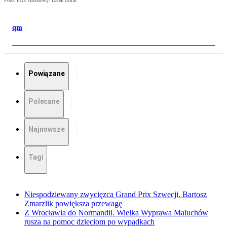
Foto: PGE Narodowy/ Darek Golik
qm
Powiązane
Polecane
Najnowsze
Tagi
Niespodziewany zwycięzca Grand Prix Szwecji. Bartosz
Zmarzlik powiększa przewagę
Z Wrocławia do Normandii. Wielka Wyprawa Maluchów
rusza na pomoc dzieciom po wypadkach