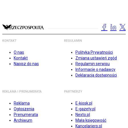
KONTAKT
REGULAMIN
O nas
Polityka Prywatności
Kontakt
Zmiana ustawień zgód
Napisz do nas
Regulamin serwisu
Informacje o nadawcy
Deklaracja dostępności
REKLAMA I PRENUMERATA
PARTNERZY
Reklama
E-kiosk.pl
Ogłoszenia
E-gazety.pl
Prenumerata
Nexto.pl
Archiwum
Mała księgowość
Kancelarierp.pl