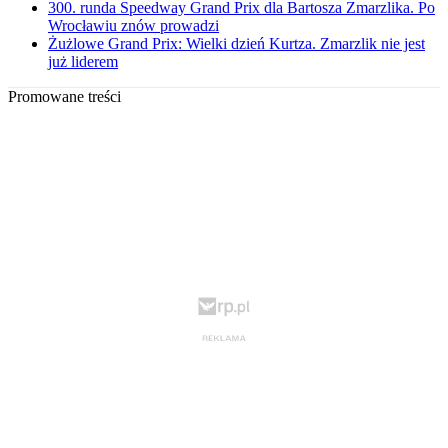
300. runda Speedway Grand Prix dla Bartosza Zmarzlika. Po
Wrocławiu znów prowadzi
Żużlowe Grand Prix: Wielki dzień Kurtza. Zmarzlik nie jest
już liderem
Promowane treści