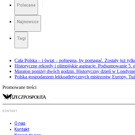
Polecane
Najnowsze
Tagi
Cała Polska – i świat – pobiegną, by pomagać. Zostały już tyl
Historyczne rekordy i olimpijskie aspiracje. Podsumowanie 5
Maraton poniżej dwóch godzin. Historyczny dzień w Londyni
Polska gospodarzem lekkoatletycznych mistrzostw Europy. Tuż
Promowane treści
KONTAKT
O nas
Kontakt