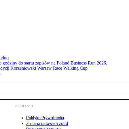
rudno
ko godziny do startu zapisów na Poland Business Run 2026.
. edycji Korzeniowski Warsaw Race Walking Cup
e
REGULAMIN
Polityka Prywatności
Zmiana ustawień zgód