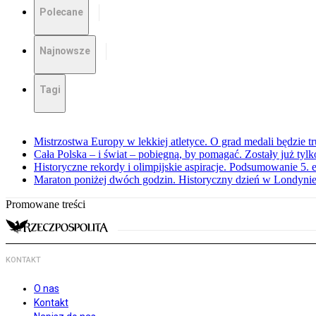
Polecane
Najnowsze
Tagi
Mistrzostwa Europy w lekkiej atletyce. O grad medali będzie t
Cała Polska – i świat – pobiegną, by pomagać. Zostały już tyl
Historyczne rekordy i olimpijskie aspiracje. Podsumowanie 5
Maraton poniżej dwóch godzin. Historyczny dzień w Londyni
Promowane treści
KONTAKT
O nas
Kontakt