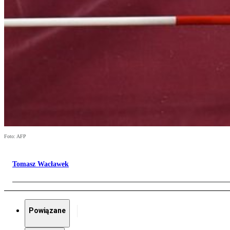
Foto: AFP
Tomasz Wacławek
Powiązane