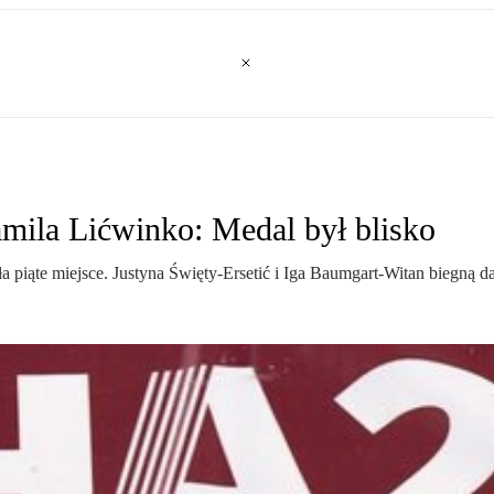
mila Lićwinko: Medal był blisko
 piąte miejsce. Justyna Święty-Ersetić i Iga Baumgart-Witan biegną da