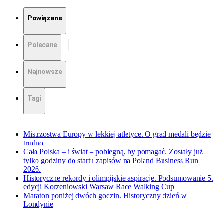
Powiązane
Polecane
Najnowsze
Tagi
Mistrzostwa Europy w lekkiej atletyce. O grad medali będzie
trudno
Cała Polska – i świat – pobiegną, by pomagać. Zostały już
tylko godziny do startu zapisów na Poland Business Run
2026.
Historyczne rekordy i olimpijskie aspiracje. Podsumowanie 5.
edycji Korzeniowski Warsaw Race Walking Cup
Maraton poniżej dwóch godzin. Historyczny dzień w
Londynie