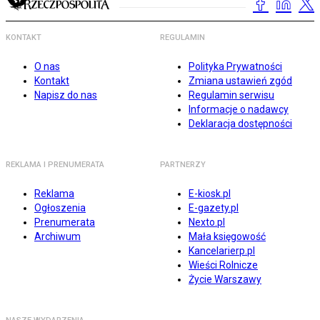
KONTAKT
REGULAMIN
O nas
Polityka Prywatności
Kontakt
Zmiana ustawień zgód
Napisz do nas
Regulamin serwisu
Informacje o nadawcy
Deklaracja dostępności
REKLAMA I PRENUMERATA
PARTNERZY
Reklama
E-kiosk.pl
Ogłoszenia
E-gazety.pl
Prenumerata
Nexto.pl
Archiwum
Mała księgowość
Kancelarierp.pl
Wieści Rolnicze
Życie Warszawy