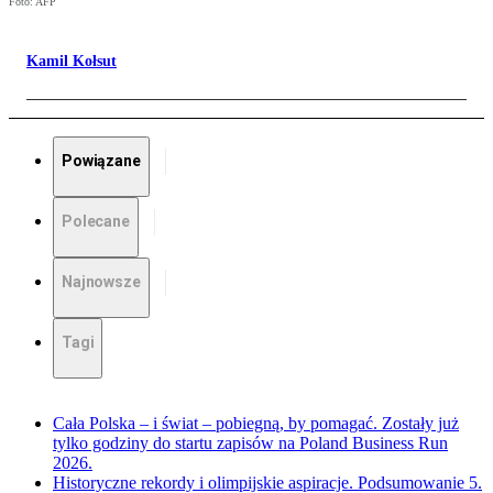
Foto: AFP
Kamil Kołsut
Powiązane
Polecane
Najnowsze
Tagi
Cała Polska – i świat – pobiegną, by pomagać. Zostały już
tylko godziny do startu zapisów na Poland Business Run
2026.
Historyczne rekordy i olimpijskie aspiracje. Podsumowanie 5.