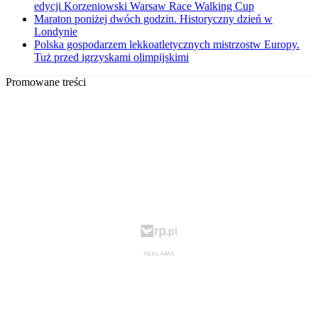
edycji Korzeniowski Warsaw Race Walking Cup
Maraton poniżej dwóch godzin. Historyczny dzień w
Londynie
Polska gospodarzem lekkoatletycznych mistrzostw Europy.
Tuż przed igrzyskami olimpijskimi
Promowane treści