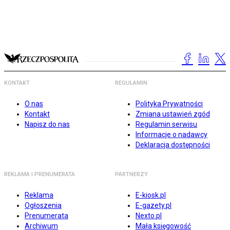
KONTAKT
REGULAMIN
O nas
Polityka Prywatności
Kontakt
Zmiana ustawień zgód
Napisz do nas
Regulamin serwisu
Informacje o nadawcy
Deklaracja dostępności
REKLAMA I PRENUMERATA
PARTNERZY
Reklama
E-kiosk.pl
Ogłoszenia
E-gazety.pl
Prenumerata
Nexto.pl
Archiwum
Mała księgowość