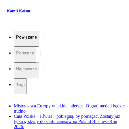
Kamil Kołsut
Powiązane
Polecane
Najnowsze
Tagi
Mistrzostwa Europy w lekkiej atletyce. O grad medali będzie
trudno
Cała Polska – i świat – pobiegną, by pomagać. Zostały już
tylko godziny do startu zapisów na Poland Business Run
2026.