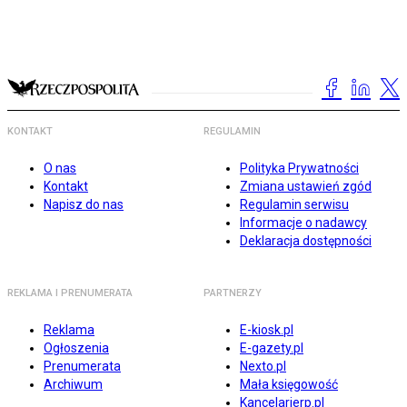
KONTAKT
REGULAMIN
O nas
Polityka Prywatności
Kontakt
Zmiana ustawień zgód
Napisz do nas
Regulamin serwisu
Informacje o nadawcy
Deklaracja dostępności
REKLAMA I PRENUMERATA
PARTNERZY
Reklama
E-kiosk.pl
Ogłoszenia
E-gazety.pl
Prenumerata
Nexto.pl
Archiwum
Mała księgowość
Kancelarierp.pl