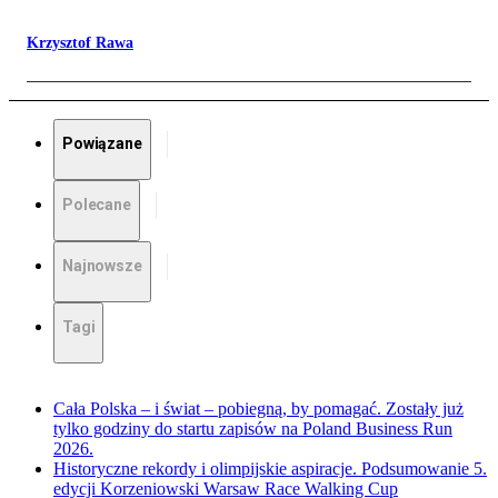
Krzysztof Rawa
Powiązane
Polecane
Najnowsze
Tagi
Cała Polska – i świat – pobiegną, by pomagać. Zostały już
tylko godziny do startu zapisów na Poland Business Run
2026.
Historyczne rekordy i olimpijskie aspiracje. Podsumowanie 5.
edycji Korzeniowski Warsaw Race Walking Cup