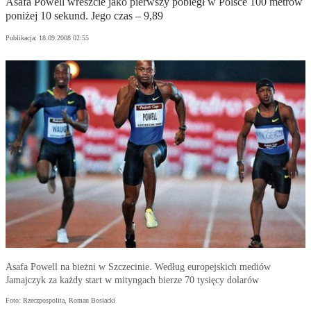
Asafa Powell wreszcie jako pierwszy pobiegł w Polsce 100 metrów
poniżej 10 sekund. Jego czas – 9,89
Publikacja:
18.09.2008 02:55
Asafa Powell na bieżni w Szczecinie. Według europejskich mediów
Jamajczyk za każdy start w mityngach bierze 70 tysięcy dolarów
Foto: Rzeczpospolita, Roman Bosiacki