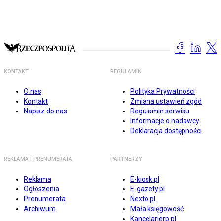
KONTAKT
REGULAMIN
O nas
Polityka Prywatności
Kontakt
Zmiana ustawień zgód
Napisz do nas
Regulamin serwisu
Informacje o nadawcy
Deklaracja dostępności
REKLAMA I PRENUMERATA
PARTNERZY
Reklama
E-kiosk.pl
Ogłoszenia
E-gazety.pl
Prenumerata
Nexto.pl
Archiwum
Mała księgowość
Kancelarierp.pl