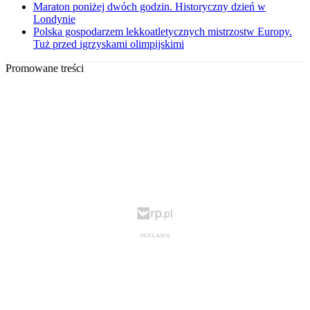
Maraton poniżej dwóch godzin. Historyczny dzień w
Londynie
Polska gospodarzem lekkoatletycznych mistrzostw Europy.
Tuż przed igrzyskami olimpijskimi
Promowane treści