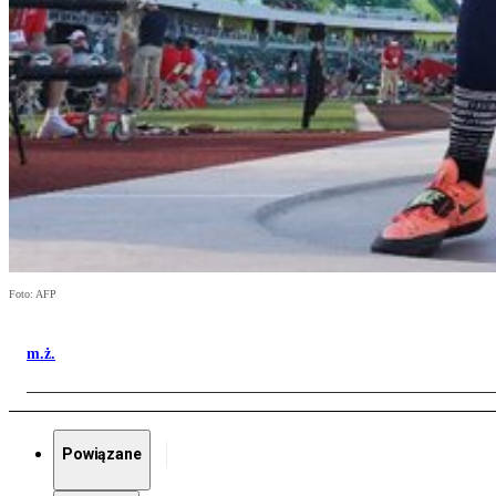
Foto: AFP
m.ż.
Powiązane