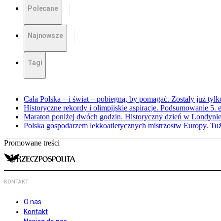
Polecane
Najnowsze
Tagi
Cała Polska – i świat – pobiegną, by pomagać. Zostały już tyl
Historyczne rekordy i olimpijskie aspiracje. Podsumowanie 5
Maraton poniżej dwóch godzin. Historyczny dzień w Londyni
Polska gospodarzem lekkoatletycznych mistrzostw Europy. Tuż
Promowane treści
KONTAKT
O nas
Kontakt