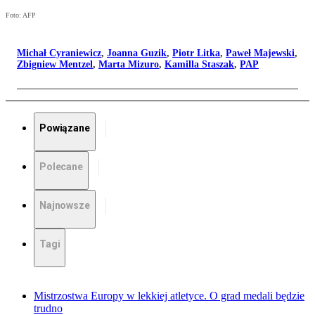
Foto: AFP
Michał Cyraniewicz
,
Joanna Guzik
,
Piotr Litka
,
Paweł Majewski
,
Zbigniew Mentzel
,
Marta Mizuro
,
Kamilla Staszak
,
PAP
Powiązane
Polecane
Najnowsze
Tagi
Mistrzostwa Europy w lekkiej atletyce. O grad medali będzie
trudno