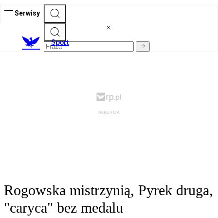
Serwisy
S
port
Rogowska mistrzynią, Pyrek druga,
"caryca" bez medalu