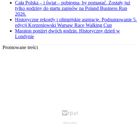
Cała Polska – i świat – pobiegną, by pomagać. Zostały już
tylko godziny do startu zapisów na Poland Business Run
2026.
Historyczne rekordy i olimpijskie aspiracje. Podsumowanie 5.
edycji Korzeniowski Warsaw Race Walking Cup
Maraton poniżej dwóch godzin. Historyczny dzień w
Londynie
Promowane treści