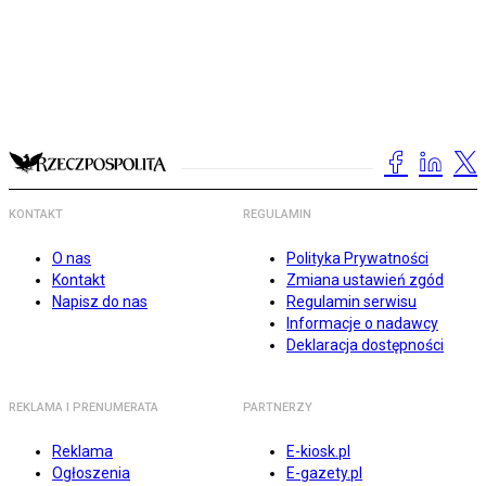
KONTAKT
REGULAMIN
O nas
Polityka Prywatności
Kontakt
Zmiana ustawień zgód
Napisz do nas
Regulamin serwisu
Informacje o nadawcy
Deklaracja dostępności
REKLAMA I PRENUMERATA
PARTNERZY
Reklama
E-kiosk.pl
Ogłoszenia
E-gazety.pl