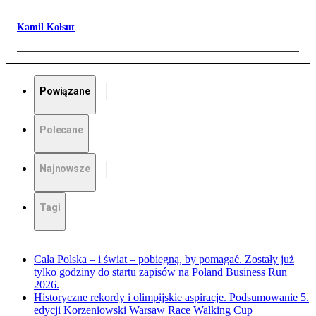
Kamil Kołsut
Powiązane
Polecane
Najnowsze
Tagi
Cała Polska – i świat – pobiegną, by pomagać. Zostały już
tylko godziny do startu zapisów na Poland Business Run
2026.
Historyczne rekordy i olimpijskie aspiracje. Podsumowanie 5.
edycji Korzeniowski Warsaw Race Walking Cup