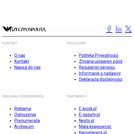
KONTAKT
REGULAMIN
O nas
Polityka Prywatności
Kontakt
Zmiana ustawień zgód
Napisz do nas
Regulamin serwisu
Informacje o nadawcy
Deklaracja dostępności
REKLAMA I PRENUMERATA
PARTNERZY
Reklama
E-kiosk.pl
Ogłoszenia
E-gazety.pl
Prenumerata
Nexto.pl
Archiwum
Mała księgowość
Kancelarierp.pl