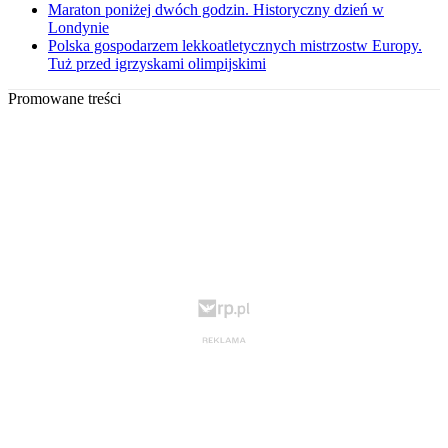
Maraton poniżej dwóch godzin. Historyczny dzień w
Londynie
Polska gospodarzem lekkoatletycznych mistrzostw Europy.
Tuż przed igrzyskami olimpijskimi
Promowane treści