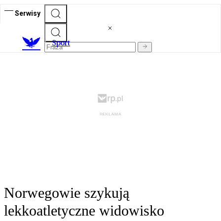
Serwisy
S
port
Norwegowie szykują
lekkoatletyczne widowisko