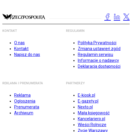
KONTAKT
REGULAMIN
O nas
Polityka Prywatności
Kontakt
Zmiana ustawień zgód
Napisz do nas
Regulamin serwisu
Informacje o nadawcy
Deklaracja dostępności
REKLAMA I PRENUMERATA
PARTNERZY
Reklama
E-kiosk.pl
Ogłoszenia
E-gazety.pl
Prenumerata
Nexto.pl
Archiwum
Mała księgowość
Kancelarierp.pl
Wieści Rolnicze
Życie Warszawy