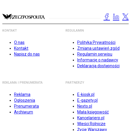
KONTAKT
REGULAMIN
O nas
Polityka Prywatności
Kontakt
Zmiana ustawień zgód
Napisz do nas
Regulamin serwisu
Informacje o nadawcy
Deklaracja dostępności
REKLAMA I PRENUMERATA
PARTNERZY
Reklama
E-kiosk.pl
Ogłoszenia
E-gazety.pl
Prenumerata
Nexto.pl
Archiwum
Mała księgowość
Kancelarierp.pl
Wieści Rolnicze
Życie Warszawy