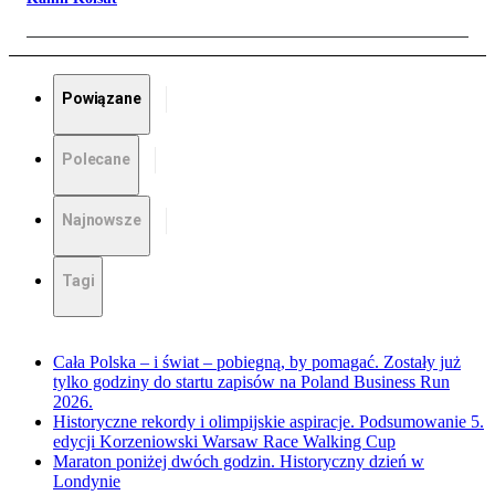
Powiązane
Polecane
Najnowsze
Tagi
Cała Polska – i świat – pobiegną, by pomagać. Zostały już
tylko godziny do startu zapisów na Poland Business Run
2026.
Historyczne rekordy i olimpijskie aspiracje. Podsumowanie 5.
edycji Korzeniowski Warsaw Race Walking Cup
Maraton poniżej dwóch godzin. Historyczny dzień w
Londynie