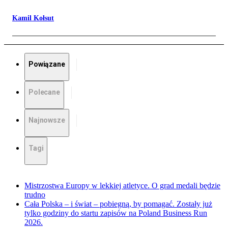
Kamil Kołsut
Powiązane
Polecane
Najnowsze
Tagi
Mistrzostwa Europy w lekkiej atletyce. O grad medali będzie
trudno
Cała Polska – i świat – pobiegną, by pomagać. Zostały już
tylko godziny do startu zapisów na Poland Business Run
2026.