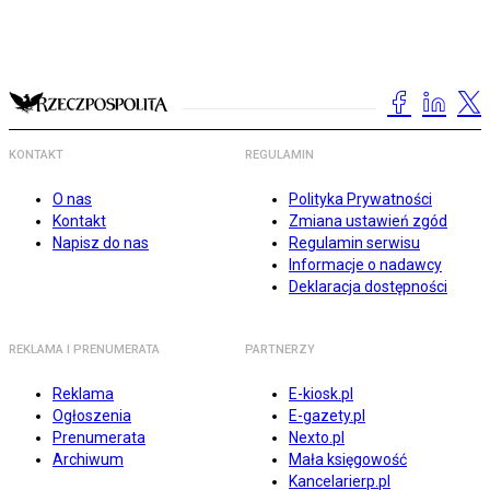
KONTAKT
REGULAMIN
O nas
Polityka Prywatności
Kontakt
Zmiana ustawień zgód
Napisz do nas
Regulamin serwisu
Informacje o nadawcy
Deklaracja dostępności
REKLAMA I PRENUMERATA
PARTNERZY
Reklama
E-kiosk.pl
Ogłoszenia
E-gazety.pl
Prenumerata
Nexto.pl
Archiwum
Mała księgowość
Kancelarierp.pl