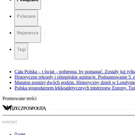
Polecane
Najnowsze
Tagi
Cała Polska – i świat – pobiegną, by pomagać. Zostały już tyl
Historyczne rekordy i olimpijskie aspiracje. Podsumowanie 5
Maraton poniżej dwóch godzin. Historyczny dzień w Londyni
Polska gospodarzem lekkoatletycznych mistrzostw Europy. Tuż
Promowane treści
KONTAKT
O nas