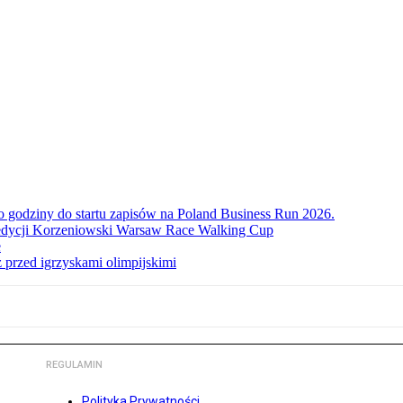
ko godziny do startu zapisów na Poland Business Run 2026.
. edycji Korzeniowski Warsaw Race Walking Cup
e
 przed igrzyskami olimpijskimi
REGULAMIN
Polityka Prywatności