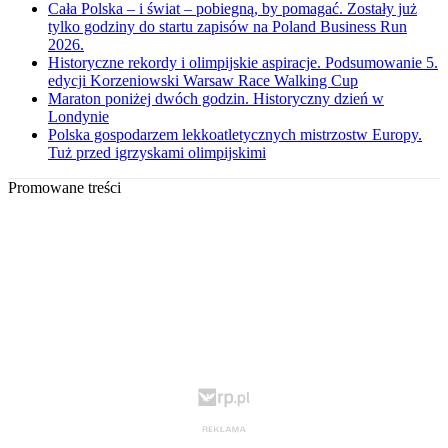
Cała Polska – i świat – pobiegną, by pomagać. Zostały już
tylko godziny do startu zapisów na Poland Business Run
2026.
Historyczne rekordy i olimpijskie aspiracje. Podsumowanie 5.
edycji Korzeniowski Warsaw Race Walking Cup
Maraton poniżej dwóch godzin. Historyczny dzień w
Londynie
Polska gospodarzem lekkoatletycznych mistrzostw Europy.
Tuż przed igrzyskami olimpijskimi
Promowane treści