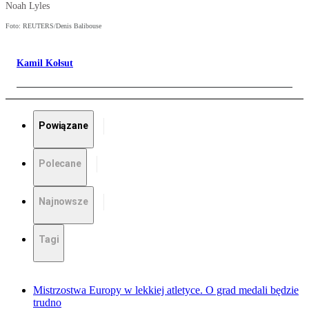
Noah Lyles
Foto: REUTERS/Denis Balibouse
Kamil Kołsut
Powiązane
Polecane
Najnowsze
Tagi
Mistrzostwa Europy w lekkiej atletyce. O grad medali będzie
trudno