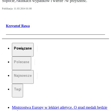
Sopocie,?skutkach wypadków i wierze ?w przyszłość.
Publikacja:
11.03.2014 01:00
Krzysztof Rawa
Powiązane
Polecane
Najnowsze
Tagi
Mistrzostwa Europy w lekkiej atletyce. O grad medali będzie