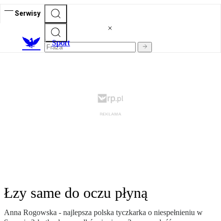
Serwisy
S
port
Łzy same do oczu płyną
Anna Rogowska - najlepsza polska tyczkarka o niespełnieniu w