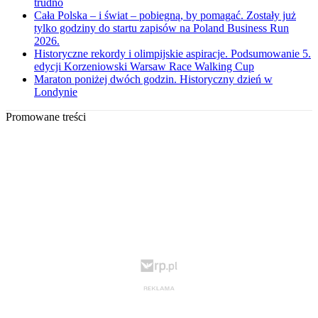
trudno
Cała Polska – i świat – pobiegną, by pomagać. Zostały już
tylko godziny do startu zapisów na Poland Business Run
2026.
Historyczne rekordy i olimpijskie aspiracje. Podsumowanie 5.
edycji Korzeniowski Warsaw Race Walking Cup
Maraton poniżej dwóch godzin. Historyczny dzień w
Londynie
Promowane treści