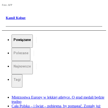
Foto: AFP
Kamil Kołsut
Powiązane
Polecane
Najnowsze
Tagi
Mistrzostwa Europy w lekkiej atletyce. O grad medali będzie
trudno
Cała Polska – i świat – pobiegną, by pomagać. Zostały już