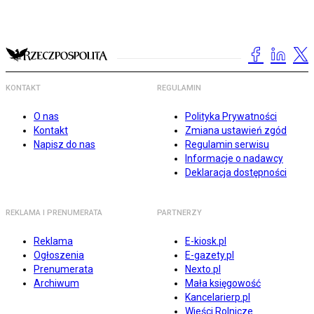
KONTAKT
REGULAMIN
O nas
Polityka Prywatności
Kontakt
Zmiana ustawień zgód
Napisz do nas
Regulamin serwisu
Informacje o nadawcy
Deklaracja dostępności
REKLAMA I PRENUMERATA
PARTNERZY
Reklama
E-kiosk.pl
Ogłoszenia
E-gazety.pl
Prenumerata
Nexto.pl
Archiwum
Mała księgowość
Kancelarierp.pl
Wieści Rolnicze