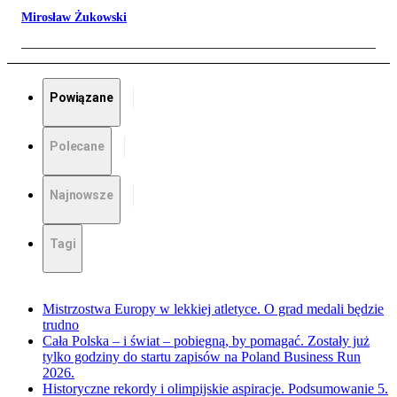
Mirosław Żukowski
Powiązane
Polecane
Najnowsze
Tagi
Mistrzostwa Europy w lekkiej atletyce. O grad medali będzie
trudno
Cała Polska – i świat – pobiegną, by pomagać. Zostały już
tylko godziny do startu zapisów na Poland Business Run
2026.
Historyczne rekordy i olimpijskie aspiracje. Podsumowanie 5.