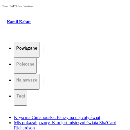
Foto: PAP/Adam Warżawa
Kamil Kołsut
Powiązane
Polecane
Najnowsze
Tagi
Kryscina Cimanouska. Patrzy na nią cały świat
Miś pokazał pazury. Kim jest mistrzyni świata Sha'Carri
Richardson