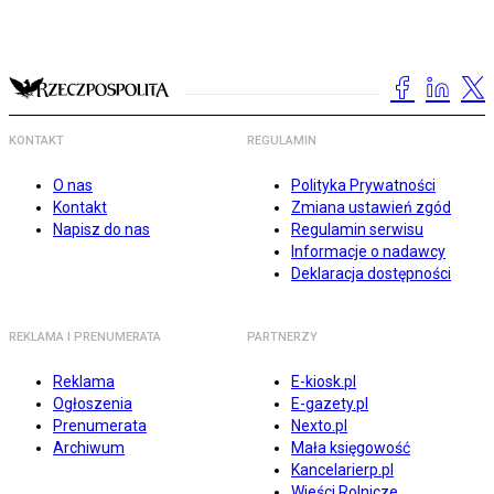
KONTAKT
REGULAMIN
O nas
Polityka Prywatności
Kontakt
Zmiana ustawień zgód
Napisz do nas
Regulamin serwisu
Informacje o nadawcy
Deklaracja dostępności
REKLAMA I PRENUMERATA
PARTNERZY
Reklama
E-kiosk.pl
Ogłoszenia
E-gazety.pl
Prenumerata
Nexto.pl
Archiwum
Mała księgowość
Kancelarierp.pl
Wieści Rolnicze