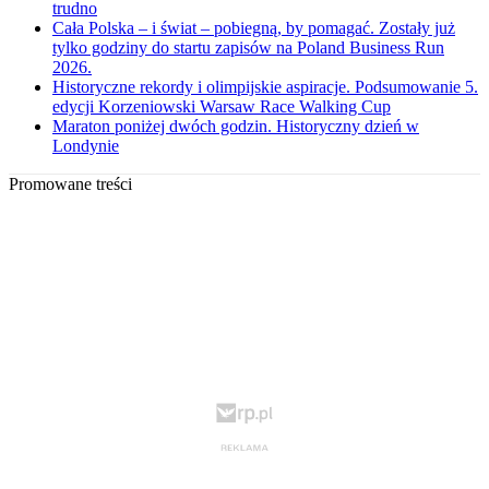
trudno
Cała Polska – i świat – pobiegną, by pomagać. Zostały już
tylko godziny do startu zapisów na Poland Business Run
2026.
Historyczne rekordy i olimpijskie aspiracje. Podsumowanie 5.
edycji Korzeniowski Warsaw Race Walking Cup
Maraton poniżej dwóch godzin. Historyczny dzień w
Londynie
Promowane treści