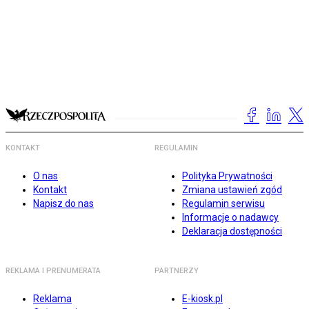
KONTAKT
REGULAMIN
O nas
Polityka Prywatności
Kontakt
Zmiana ustawień zgód
Napisz do nas
Regulamin serwisu
Informacje o nadawcy
Deklaracja dostępności
REKLAMA I PRENUMERATA
PARTNERZY
Reklama
E-kiosk.pl