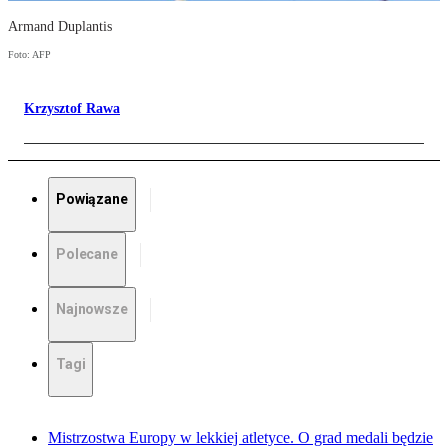
Armand Duplantis
Foto: AFP
Krzysztof Rawa
Powiązane
Polecane
Najnowsze
Tagi
Mistrzostwa Europy w lekkiej atletyce. O grad medali będzie