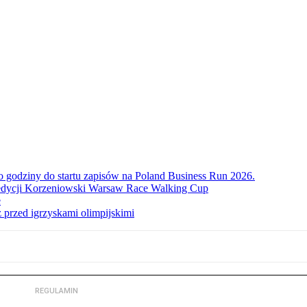
ko godziny do startu zapisów na Poland Business Run 2026.
. edycji Korzeniowski Warsaw Race Walking Cup
e
 przed igrzyskami olimpijskimi
REGULAMIN