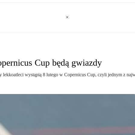
Copernicus Cup będą gwiazdy
scy lekkoatleci wystąpią 8 lutego w Copernicus Cup, czyli jednym z na