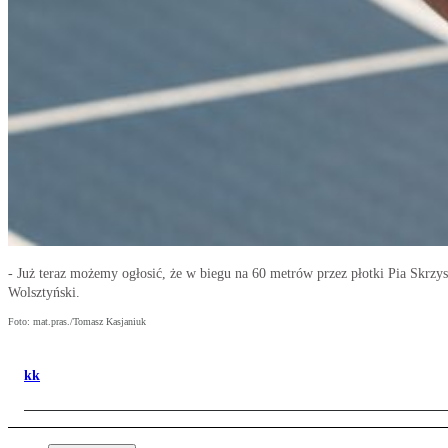
- Już teraz możemy ogłosić, że w biegu na 60 metrów przez płotki Pia Skrzy
Wolsztyński.
Foto: mat.pras./Tomasz Kasjaniuk
kk