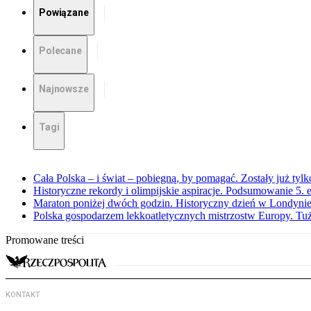
Powiązane
Polecane
Najnowsze
Tagi
Cała Polska – i świat – pobiegną, by pomagać. Zostały już tyl
Historyczne rekordy i olimpijskie aspiracje. Podsumowanie 5
Maraton poniżej dwóch godzin. Historyczny dzień w Londyni
Polska gospodarzem lekkoatletycznych mistrzostw Europy. Tuż
Promowane treści
KONTAKT