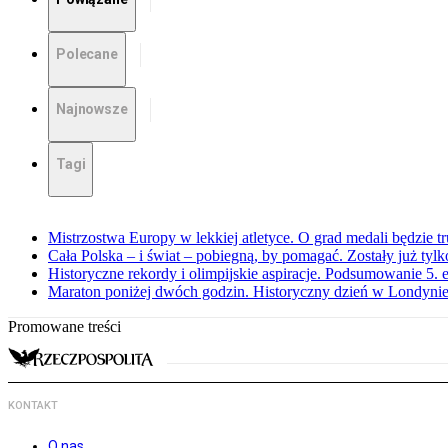
Polecane
Najnowsze
Tagi
Mistrzostwa Europy w lekkiej atletyce. O grad medali będzie t
Cała Polska – i świat – pobiegną, by pomagać. Zostały już tyl
Historyczne rekordy i olimpijskie aspiracje. Podsumowanie 5
Maraton poniżej dwóch godzin. Historyczny dzień w Londyni
Promowane treści
KONTAKT
O nas