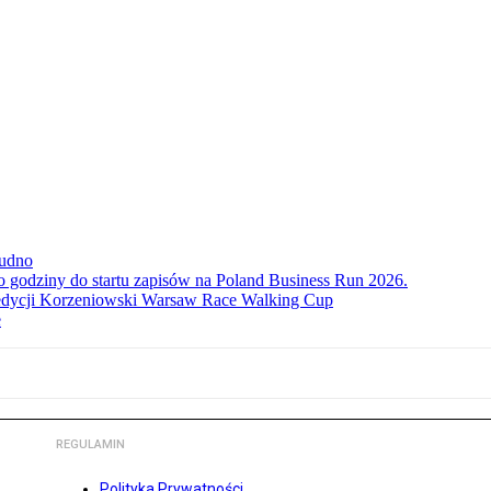
rudno
ko godziny do startu zapisów na Poland Business Run 2026.
. edycji Korzeniowski Warsaw Race Walking Cup
e
REGULAMIN
Polityka Prywatności