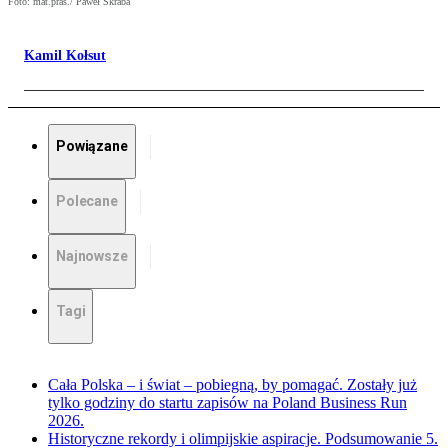
Foto: mat.pras./ Paweł Skraba
Kamil Kołsut
Powiązane
Polecane
Najnowsze
Tagi
Cała Polska – i świat – pobiegną, by pomagać. Zostały już
tylko godziny do startu zapisów na Poland Business Run
2026.
Historyczne rekordy i olimpijskie aspiracje. Podsumowanie 5.