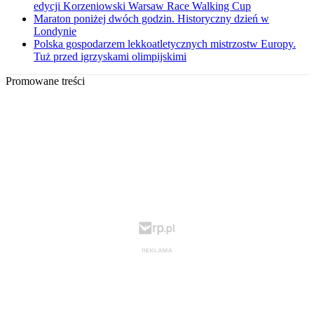
edycji Korzeniowski Warsaw Race Walking Cup
Maraton poniżej dwóch godzin. Historyczny dzień w
Londynie
Polska gospodarzem lekkoatletycznych mistrzostw Europy.
Tuż przed igrzyskami olimpijskimi
Promowane treści