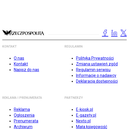
KONTAKT
REGULAMIN
O nas
Polityka Prywatności
Kontakt
Zmiana ustawień zgód
Napisz do nas
Regulamin serwisu
Informacje o nadawcy
Deklaracja dostępności
REKLAMA I PRENUMERATA
PARTNERZY
Reklama
E-kiosk.pl
Ogłoszenia
E-gazety.pl
Prenumerata
Nexto.pl
Archiwum
Mała księgowość