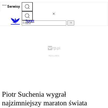
Serwisy
S
port
Piotr Suchenia wygrał
najzimniejszy maraton świata