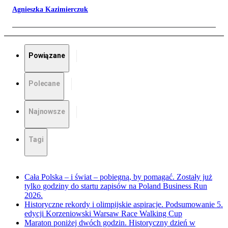
Agnieszka Kazimierczuk
Powiązane
Polecane
Najnowsze
Tagi
Cała Polska – i świat – pobiegną, by pomagać. Zostały już
tylko godziny do startu zapisów na Poland Business Run
2026.
Historyczne rekordy i olimpijskie aspiracje. Podsumowanie 5.
edycji Korzeniowski Warsaw Race Walking Cup
Maraton poniżej dwóch godzin. Historyczny dzień w