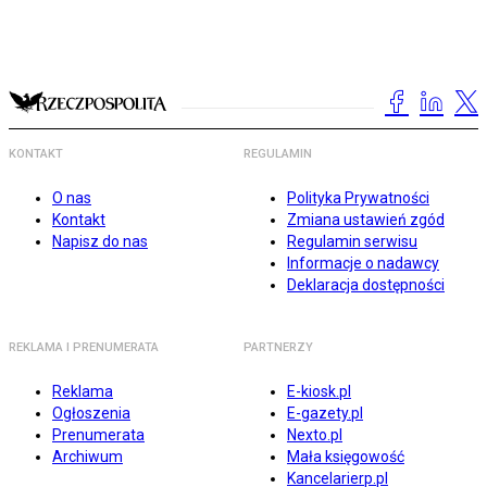
KONTAKT
REGULAMIN
O nas
Polityka Prywatności
Kontakt
Zmiana ustawień zgód
Napisz do nas
Regulamin serwisu
Informacje o nadawcy
Deklaracja dostępności
REKLAMA I PRENUMERATA
PARTNERZY
Reklama
E-kiosk.pl
Ogłoszenia
E-gazety.pl
Prenumerata
Nexto.pl
Archiwum
Mała księgowość
Kancelarierp.pl