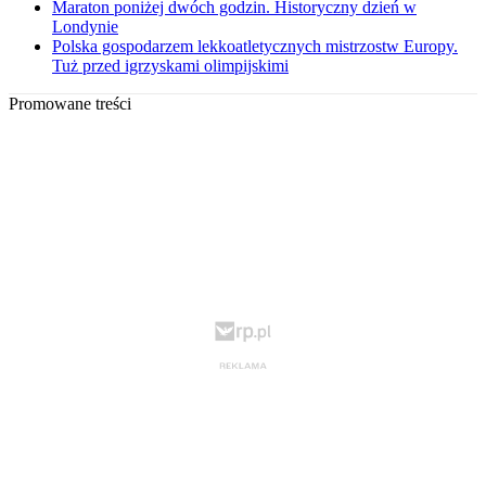
Maraton poniżej dwóch godzin. Historyczny dzień w
Londynie
Polska gospodarzem lekkoatletycznych mistrzostw Europy.
Tuż przed igrzyskami olimpijskimi
Promowane treści