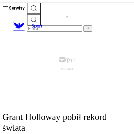
Serwisy
S
port
Grant Holloway pobił rekord
świata