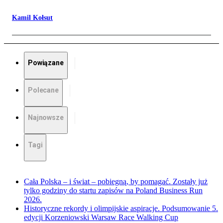
Kamil Kołsut
Powiązane
Polecane
Najnowsze
Tagi
Cała Polska – i świat – pobiegną, by pomagać. Zostały już
tylko godziny do startu zapisów na Poland Business Run
2026.
Historyczne rekordy i olimpijskie aspiracje. Podsumowanie 5.
edycji Korzeniowski Warsaw Race Walking Cup