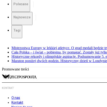
Polecane
Najnowsze
Tagi
Mistrzostwa Europy w lekkiej atletyce. O grad medali będzie t
Cała Polska – i świat – pobiegną, by pomagać. Zostały już tyl
Historyczne rekordy i olimpijskie aspiracje. Podsumowanie 5
Maraton poniżej dwóch godzin. Historyczny dzień w Londyni
Promowane treści
KONTAKT
O nas
Kontakt