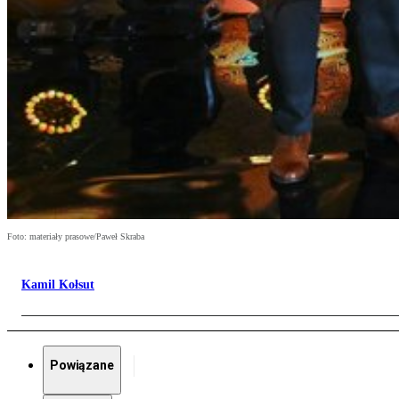
Foto: materiały prasowe/Paweł Skraba
Kamil Kołsut
Powiązane