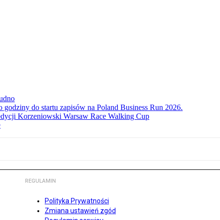
rudno
ko godziny do startu zapisów na Poland Business Run 2026.
. edycji Korzeniowski Warsaw Race Walking Cup
e
REGULAMIN
Polityka Prywatności
Zmiana ustawień zgód