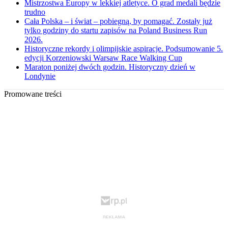
Mistrzostwa Europy w lekkiej atletyce. O grad medali będzie
trudno
Cała Polska – i świat – pobiegną, by pomagać. Zostały już
tylko godziny do startu zapisów na Poland Business Run
2026.
Historyczne rekordy i olimpijskie aspiracje. Podsumowanie 5.
edycji Korzeniowski Warsaw Race Walking Cup
Maraton poniżej dwóch godzin. Historyczny dzień w
Londynie
Promowane treści