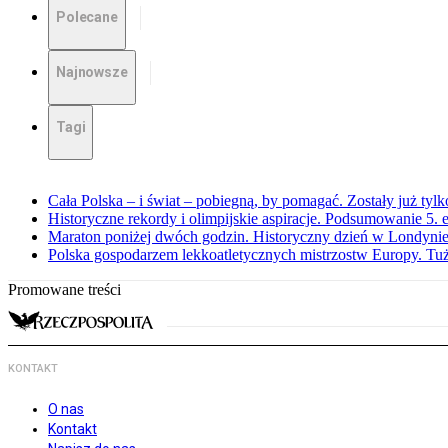
Polecane
Najnowsze
Tagi
Cała Polska – i świat – pobiegną, by pomagać. Zostały już tyl
Historyczne rekordy i olimpijskie aspiracje. Podsumowanie 5
Maraton poniżej dwóch godzin. Historyczny dzień w Londyni
Polska gospodarzem lekkoatletycznych mistrzostw Europy. Tuż
Promowane treści
KONTAKT
O nas
Kontakt