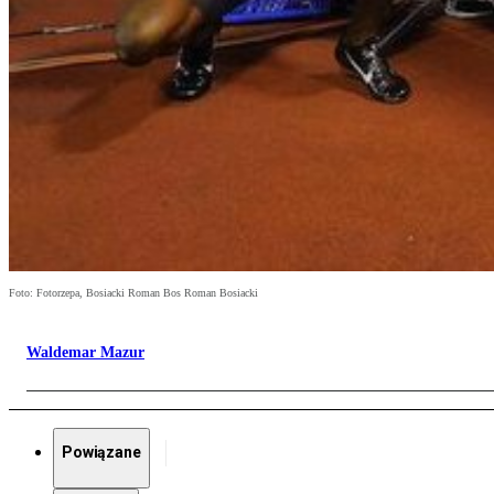
Foto: Fotorzepa, Bosiacki Roman Bos Roman Bosiacki
Waldemar Mazur
Powiązane