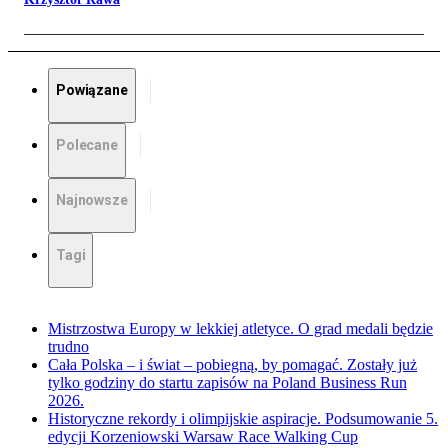
Powiązane
Polecane
Najnowsze
Tagi
Mistrzostwa Europy w lekkiej atletyce. O grad medali będzie
trudno
Cała Polska – i świat – pobiegną, by pomagać. Zostały już
tylko godziny do startu zapisów na Poland Business Run
2026.
Historyczne rekordy i olimpijskie aspiracje. Podsumowanie 5.
edycji Korzeniowski Warsaw Race Walking Cup