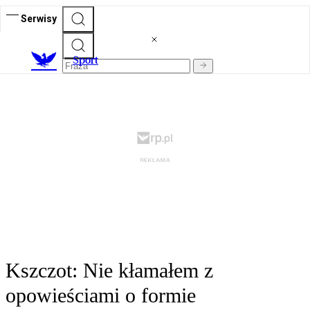
Serwisy
S
port
Kszczot: Nie kłamałem z
opowieściami o formie