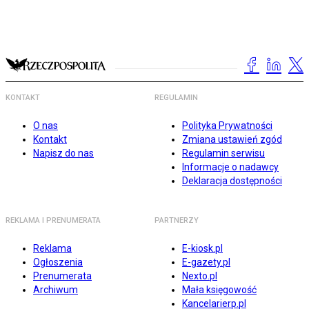
KONTAKT
REGULAMIN
O nas
Polityka Prywatności
Kontakt
Zmiana ustawień zgód
Napisz do nas
Regulamin serwisu
Informacje o nadawcy
Deklaracja dostępności
REKLAMA I PRENUMERATA
PARTNERZY
Reklama
E-kiosk.pl
Ogłoszenia
E-gazety.pl
Prenumerata
Nexto.pl
Archiwum
Mała księgowość
Kancelarierp.pl