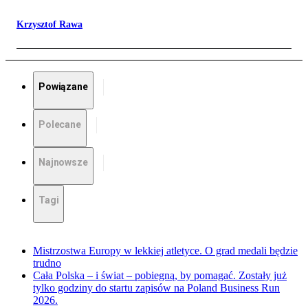
Krzysztof Rawa
Powiązane
Polecane
Najnowsze
Tagi
Mistrzostwa Europy w lekkiej atletyce. O grad medali będzie
trudno
Cała Polska – i świat – pobiegną, by pomagać. Zostały już
tylko godziny do startu zapisów na Poland Business Run
2026.