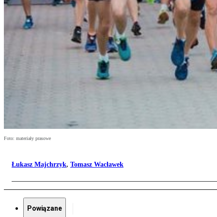
Foto: materiały prasowe
Łukasz Majchrzyk
,
Tomasz Wacławek
Powiązane