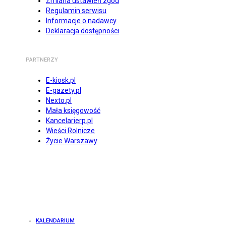
Zmiana ustawień zgód
Regulamin serwisu
Informacje o nadawcy
Deklaracja dostępności
PARTNERZY
E-kiosk.pl
E-gazety.pl
Nexto.pl
Mała księgowość
Kancelarierp.pl
Wieści Rolnicze
Życie Warszawy
KALENDARIUM