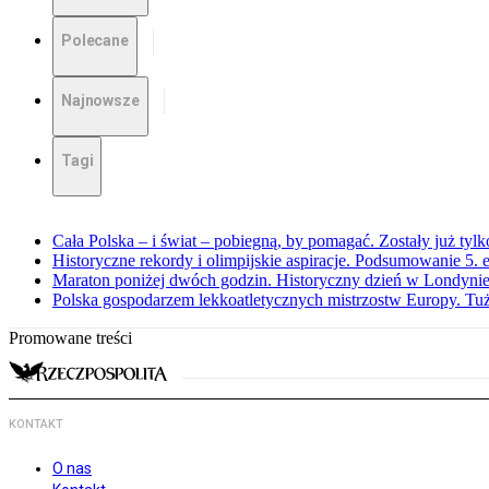
Polecane
Najnowsze
Tagi
Cała Polska – i świat – pobiegną, by pomagać. Zostały już tyl
Historyczne rekordy i olimpijskie aspiracje. Podsumowanie 5
Maraton poniżej dwóch godzin. Historyczny dzień w Londyni
Polska gospodarzem lekkoatletycznych mistrzostw Europy. Tuż
Promowane treści
KONTAKT
O nas