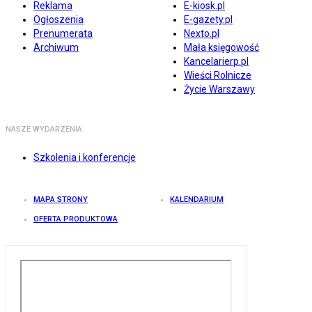
Reklama
E-kiosk.pl
Ogłoszenia
E-gazety.pl
Prenumerata
Nexto.pl
Archiwum
Mała księgowość
Kancelarierp.pl
Wieści Rolnicze
Życie Warszawy
NASZE WYDARZENIA
Szkolenia i konferencje
MAPA STRONY
KALENDARIUM
OFERTA PRODUKTOWA