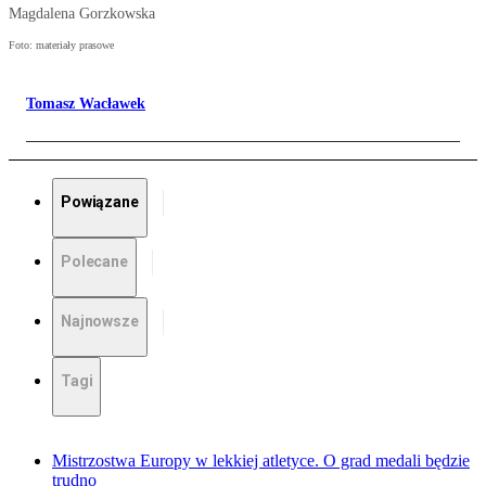
Magdalena Gorzkowska
Foto: materiały prasowe
Tomasz Wacławek
Powiązane
Polecane
Najnowsze
Tagi
Mistrzostwa Europy w lekkiej atletyce. O grad medali będzie
trudno