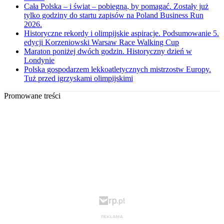
Cała Polska – i świat – pobiegną, by pomagać. Zostały już
tylko godziny do startu zapisów na Poland Business Run
2026.
Historyczne rekordy i olimpijskie aspiracje. Podsumowanie 5.
edycji Korzeniowski Warsaw Race Walking Cup
Maraton poniżej dwóch godzin. Historyczny dzień w
Londynie
Polska gospodarzem lekkoatletycznych mistrzostw Europy.
Tuż przed igrzyskami olimpijskimi
Promowane treści