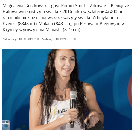
Magdalena Gorzkowska, gość Forum Sport – Zdrowie – Pieniądze.
Halowa wicemistrzyni świata z 2016 roku w sztafecie 4x400 m
zamieniła bieżnię na najwyższe szczyty świata. Zdobyła m.in.
Everest (8848 m) i Makalu (8481 m), po Festiwalu Biegowym w
Krynicy wyruszyła na Manaslu (8156 m).
Aktualizacja:
10.09.2019 19:35
Publikacja:
10.09.2019 18:09