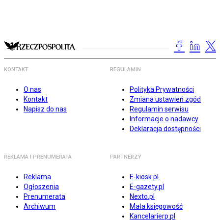
KONTAKT
REGULAMIN
O nas
Polityka Prywatności
Kontakt
Zmiana ustawień zgód
Napisz do nas
Regulamin serwisu
Informacje o nadawcy
Deklaracja dostępności
REKLAMA I PRENUMERATA
PARTNERZY
Reklama
E-kiosk.pl
Ogłoszenia
E-gazety.pl
Prenumerata
Nexto.pl
Archiwum
Mała księgowość
Kancelarierp.pl