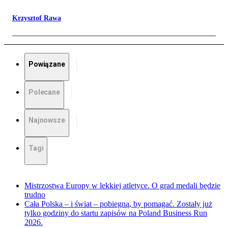
Krzysztof Rawa
Powiązane
Polecane
Najnowsze
Tagi
Mistrzostwa Europy w lekkiej atletyce. O grad medali będzie
trudno
Cała Polska – i świat – pobiegną, by pomagać. Zostały już
tylko godziny do startu zapisów na Poland Business Run
2026.