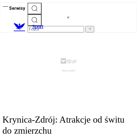
Serwisy
S
port
Krynica-Zdrój: Atrakcje od świtu
do zmierzchu