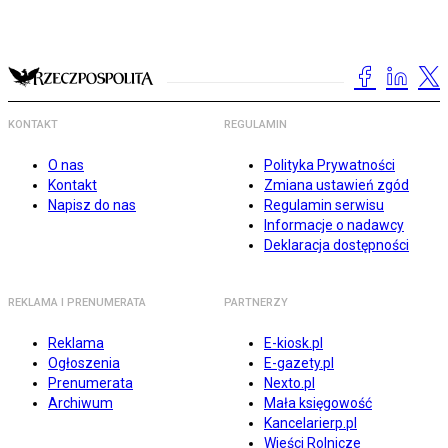
KONTAKT
REGULAMIN
O nas
Polityka Prywatności
Kontakt
Zmiana ustawień zgód
Napisz do nas
Regulamin serwisu
Informacje o nadawcy
Deklaracja dostępności
REKLAMA I PRENUMERATA
PARTNERZY
Reklama
E-kiosk.pl
Ogłoszenia
E-gazety.pl
Prenumerata
Nexto.pl
Archiwum
Mała księgowość
Kancelarierp.pl
Wieści Rolnicze