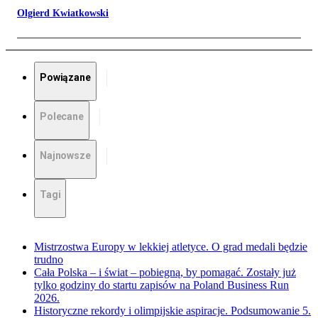
Olgierd Kwiatkowski
Powiązane
Polecane
Najnowsze
Tagi
Mistrzostwa Europy w lekkiej atletyce. O grad medali będzie
trudno
Cała Polska – i świat – pobiegną, by pomagać. Zostały już
tylko godziny do startu zapisów na Poland Business Run
2026.
Historyczne rekordy i olimpijskie aspiracje. Podsumowanie 5.