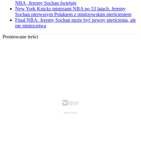
NBA, Jeremy Sochan świętuje
New York Knicks mistrzami NBA po 53 latach. Jeremy
Sochan pierwszym Polakiem z mistrzowskim pierścieniem
Finał NBA: Jeremy Sochan może być pewny pierścienia, ale
nie mistrzostwa
Promowane treści