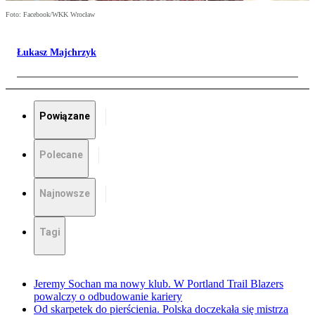
Foto: Facebook/WKK Wrocław
Łukasz Majchrzyk
Powiązane
Polecane
Najnowsze
Tagi
Jeremy Sochan ma nowy klub. W Portland Trail Blazers
powalczy o odbudowanie kariery
Od skarpetek do pierścienia. Polska doczekała się mistrza