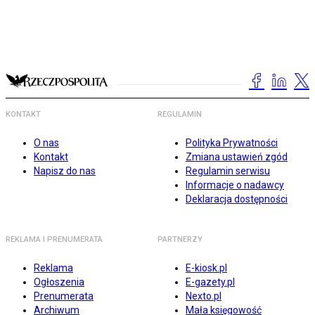
KONTAKT
REGULAMIN
O nas
Polityka Prywatności
Kontakt
Zmiana ustawień zgód
Napisz do nas
Regulamin serwisu
Informacje o nadawcy
Deklaracja dostępności
REKLAMA I PRENUMERATA
PARTNERZY
Reklama
E-kiosk.pl
Ogłoszenia
E-gazety.pl
Prenumerata
Nexto.pl
Archiwum
Mała księgowość