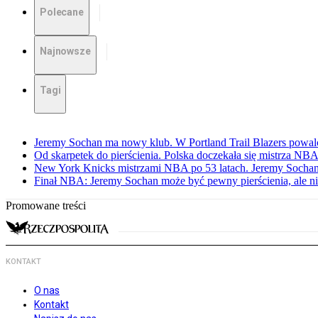
Polecane
Najnowsze
Tagi
Jeremy Sochan ma nowy klub. W Portland Trail Blazers powal
Od skarpetek do pierścienia. Polska doczekała się mistrza NB
New York Knicks mistrzami NBA po 53 latach. Jeremy Sochan
Finał NBA: Jeremy Sochan może być pewny pierścienia, ale ni
Promowane treści
KONTAKT
O nas
Kontakt