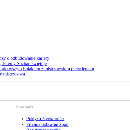
czy o odbudowanie kariery
A, Jeremy Sochan świętuje
 pierwszym Polakiem z mistrzowskim pierścieniem
e mistrzostwa
REGULAMIN
Polityka Prywatności
Zmiana ustawień zgód