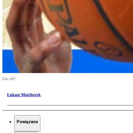
Foto: AFP
Łukasz Majchrzyk
Powiązane