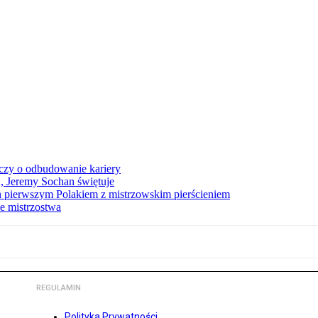
czy o odbudowanie kariery
A, Jeremy Sochan świętuje
 pierwszym Polakiem z mistrzowskim pierścieniem
e mistrzostwa
REGULAMIN
Polityka Prywatności