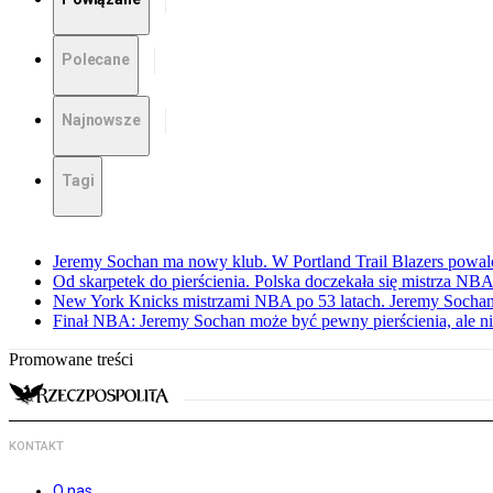
Polecane
Najnowsze
Tagi
Jeremy Sochan ma nowy klub. W Portland Trail Blazers powal
Od skarpetek do pierścienia. Polska doczekała się mistrza NB
New York Knicks mistrzami NBA po 53 latach. Jeremy Sochan
Finał NBA: Jeremy Sochan może być pewny pierścienia, ale ni
Promowane treści
KONTAKT
O nas