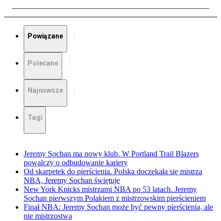
Powiązane
Polecane
Najnowsze
Tagi
Jeremy Sochan ma nowy klub. W Portland Trail Blazers
powalczy o odbudowanie kariery
Od skarpetek do pierścienia. Polska doczekała się mistrza
NBA, Jeremy Sochan świętuje
New York Knicks mistrzami NBA po 53 latach. Jeremy
Sochan pierwszym Polakiem z mistrzowskim pierścieniem
Finał NBA: Jeremy Sochan może być pewny pierścienia, ale
nie mistrzostwa