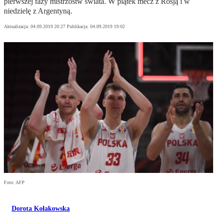
pierwszej fazy mistrzostw świata. W piątek mecz z Rosją i w
niedzielę z Argentyną.
Aktualizacja:
04.09.2019 20:27
Publikacja:
04.09.2019 19:02
Foto: AFP
Dorota Kołakowska