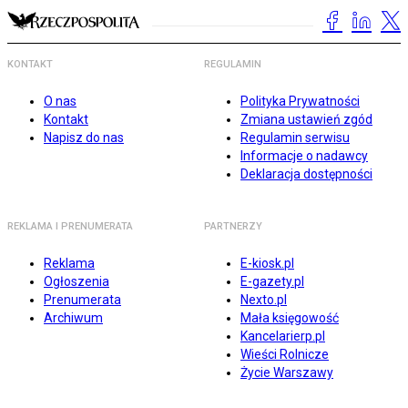
KONTAKT
REGULAMIN
O nas
Polityka Prywatności
Kontakt
Zmiana ustawień zgód
Napisz do nas
Regulamin serwisu
Informacje o nadawcy
Deklaracja dostępności
REKLAMA I PRENUMERATA
PARTNERZY
Reklama
E-kiosk.pl
Ogłoszenia
E-gazety.pl
Prenumerata
Nexto.pl
Archiwum
Mała księgowość
Kancelarierp.pl
Wieści Rolnicze
Życie Warszawy