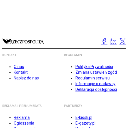
KONTAKT
REGULAMIN
O nas
Polityka Prywatności
Kontakt
Zmiana ustawień zgód
Napisz do nas
Regulamin serwisu
Informacje o nadawcy
Deklaracja dostępności
REKLAMA I PRENUMERATA
PARTNERZY
Reklama
E-kiosk.pl
Ogłoszenia
E-gazety.pl