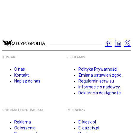
KONTAKT
REGULAMIN
O nas
Polityka Prywatności
Kontakt
Zmiana ustawień zgód
Napisz do nas
Regulamin serwisu
Informacje o nadawcy
Deklaracja dostępności
REKLAMA I PRENUMERATA
PARTNERZY
Reklama
E-kiosk.pl
Ogłoszenia
E-gazety.pl