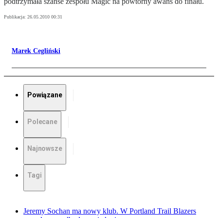
podtrzymała szanse zespołu Magic na powtórny awans do finału.
Publikacja:
26.05.2010 00:31
Marek Cegliński
Powiązane
Polecane
Najnowsze
Tagi
Jeremy Sochan ma nowy klub. W Portland Trail Blazers