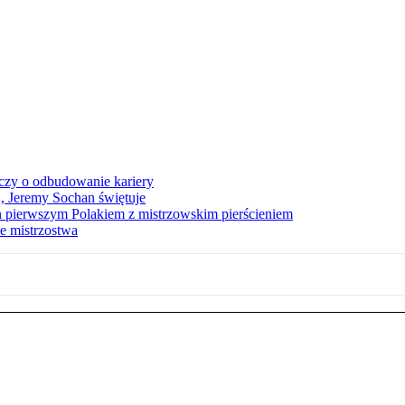
czy o odbudowanie kariery
A, Jeremy Sochan świętuje
 pierwszym Polakiem z mistrzowskim pierścieniem
e mistrzostwa