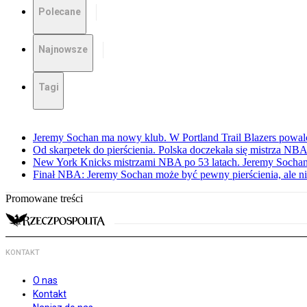
Polecane
Najnowsze
Tagi
Jeremy Sochan ma nowy klub. W Portland Trail Blazers powal
Od skarpetek do pierścienia. Polska doczekała się mistrza NB
New York Knicks mistrzami NBA po 53 latach. Jeremy Sochan
Finał NBA: Jeremy Sochan może być pewny pierścienia, ale ni
Promowane treści
KONTAKT
O nas
Kontakt