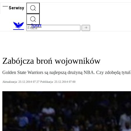
Serwisy
S
port
Zabójcza broń wojowników
Golden State Warriors są najlepszą drużyną NBA. Czy zdobędą tytuł
Aktualizacja:
23.12.2014 07:27
Publikacja:
23.12.2014 07:00